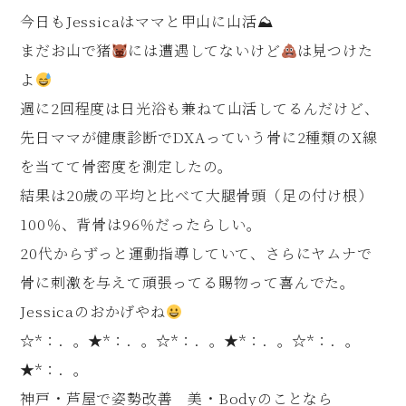
今日もJessicaはママと甲山に山活⛰
まだお山で猪
には遭遇してないけど
は見つけた
よ
週に2回程度は日光浴も兼ねて山活してるんだけど、
先日ママが健康診断でDXAっていう骨に2種類のX線
を当てて骨密度を測定したの。
結果は20歳の平均と比べて大腿骨頭（足の付け根）
100％、背骨は96％だったらしい。
20代からずっと運動指導していて、さらにヤムナで
骨に刺激を与えて頑張ってる賜物って喜んでた。
Jessicaのおかげやね
☆*：．。★*：．。☆*：．。★*：．。☆*：．。
★*：．。
神戸・芦屋で姿勢改善 美・Bodyのことなら