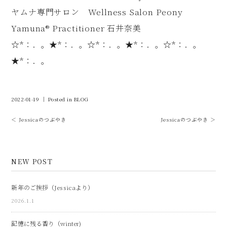
ヤムナ専門サロン Wellness Salon Peony
Yamuna®︎ Practitioner 石井奈美
☆*：．。★*：．。☆*：．。★*：．。☆*：．。
★*：．。
2022-01-19 ｜ Posted in
BLOG
＜ Jessicaのつぶやき
Jessicaのつぶやき ＞
NEW POST
新年のご挨拶（Jessicaより）
2026.1.1
記憶に残る香り（winter)