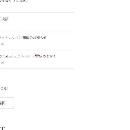
る香り（winter)
1
ご挨拶
1
フットレッスン開催のお知らせ
.16
ca＆Tabatha アルバイト
始めます！
.16
POST
CH