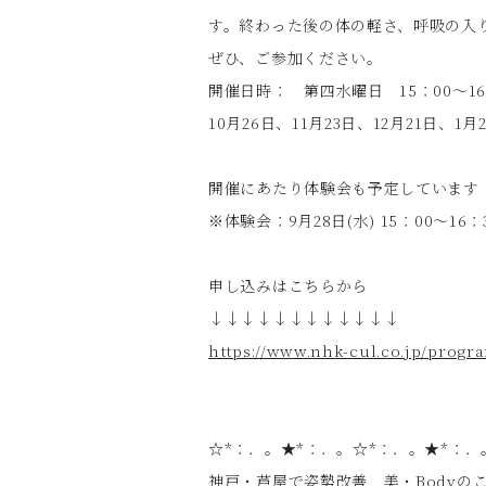
す。終わった後の体の軽さ、呼吸の入
ぜひ、ご参加ください。
開催日時： 第四水曜日 15：00〜16
10月26日、11月23日、12月21日、1
開催にあたり体験会も予定しています
※体験会：9月28日(水) 15：00〜16：
申し込みはこちらから
↓↓↓↓↓↓↓↓↓↓↓↓
https://www.nhk-cul.co.jp/prog
☆*：．。★*：．。☆*：．。★*：．
神戸・芦屋で姿勢改善 美・Bodyの