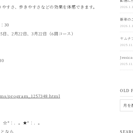
記憶に残
りやすさ、歩きやすさなどの効果を体感できます。
2026.1.
新年の
：30
2026.1.
月25日、2月22日、3月22日（6回コース）
ヤムナ
2025.11
Jessi
30
2025.11
OLD 
rams/program_1257348.html
。☆*：．。★*：．。
ことなら
SEAR