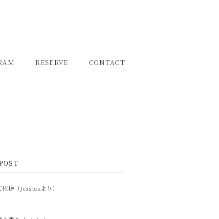
RAM
RESERVE
CONTACT
POST
挨拶（Jessicaより）
1