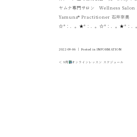
ヤムナ専門サロン Wellness Salon 
Yamuna®︎ Practitioner 石井奈美
☆*：．。★*：．。☆*：．。★*：．
2022-09-06 ｜ Posted in
INFORMATION
＜ 9月
オンラインレッスン スケジュール