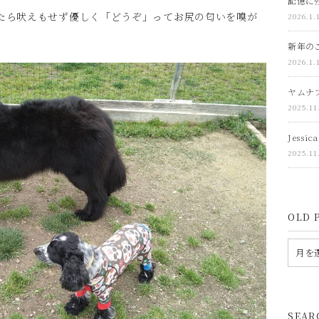
記憶に残
たら吠えもせず優しく「どうぞ」ってお尻の匂いを嗅が
2026.1.
新年の
2026.1.
ヤムナ
2025.11
Jessi
2025.11
OLD 
SEAR