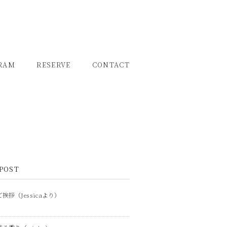
RAM
RESERVE
CONTACT
POST
挨拶（Jessicaより）
1