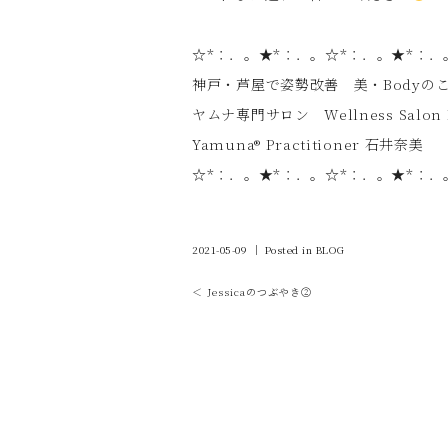
☆*：．。★*：．。☆*：．。★*：．
神戸・芦屋で姿勢改善 美・Bodyの
ヤムナ専門サロン Wellness Salon 
Yamuna®︎ Practitioner 石井奈美
☆*：．。★*：．。☆*：．。★*：．
2021-05-09 ｜ Posted in
BLOG
＜ Jessicaのつぶやき②