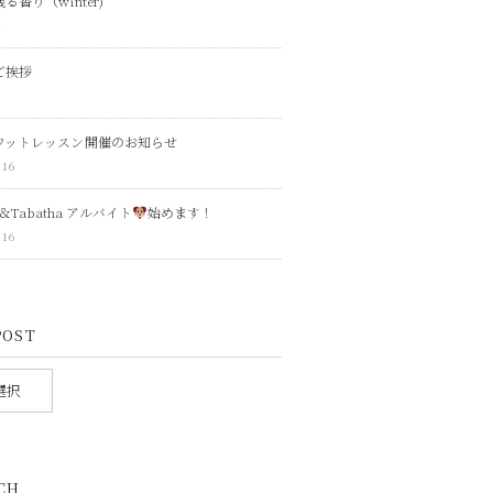
る香り（winter)
1
ご挨拶
1
フットレッスン開催のお知らせ
.16
ca＆Tabatha アルバイト
始めます！
.16
POST
CH