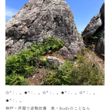
☆*：．。★*：．。☆*：．。★*：．。☆*：．。
★*：．。
神戸・芦屋で姿勢改善 美・Bodyのことなら