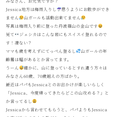
みなさん、お元気ですか？
Jessica地方は梅雨入りし
思うようにお散歩ができ
ません
山ガールも活動出来てません
写真は梅雨入り前に登った丹波篠山の金山です
見て
ジェシカはこんな岩にもスイスイ登れるので
す！凄ない？
ママも歳を考えずにてっぺん登るし
山ガールの年
齢層は幅があるとか言ってます。
うーん
確かに、山に登っているとすれ違う方々は
みなさん60歳、70歳越えの方ばかり。
最近はパパもJessicaとのお出かけが楽しいらしく
「Jessica、今度帰ってきたらどこの山攻める？」と
か言ってるし
Jessicaから言わせてもらうと、パパよりもJessica