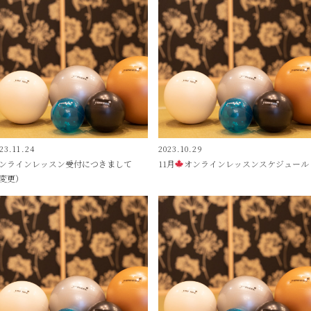
23.11.24
2023.10.29
ンラインレッスン受付につきまして
11月
オンラインレッスンスケジュール
変更）