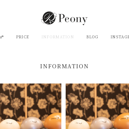
a®
PRICE
INFORMATION
BLOG
INSTAG
INFORMATION