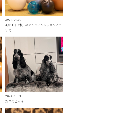
2024.04.09
4月11日（木）のオンラインレッスンにつ
いて
2024.01.03
新年のご挨拶