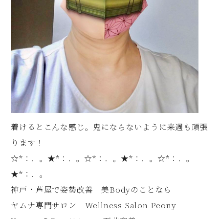
着けるとこんな感じ。鬼にならないように来週も頑張
ります！
☆*：．。★*：．。☆*：．。★*：．。☆*：．。
★*：．。
神戸・芦屋で姿勢改善 美Bodyのことなら
ヤムナ専門サロン Wellness Salon Peony