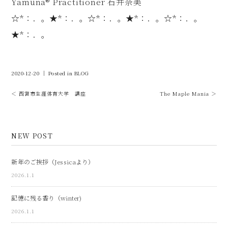
Yamuna®︎ Practitioner 石井奈美
☆*：．。★*：．。☆*：．。★*：．。☆*：．。
★*：．。
2020-12-20 ｜ Posted in
BLOG
＜ 西宮市生涯体育大学 講座
The Maple Mania ＞
NEW POST
新年のご挨拶（Jessicaより）
2026.1.1
記憶に残る香り（winter)
2026.1.1